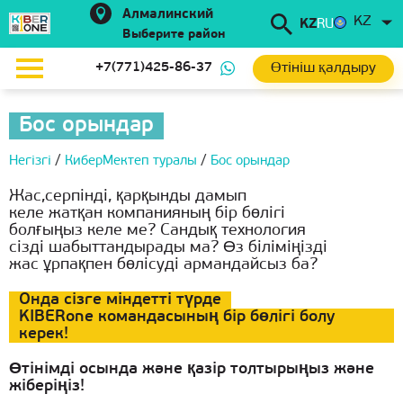
Алмалинский
KZ
KZ
RU
Выберите район
Өтініш қалдыру
+7(771)425-86-37
Бос орындар
Негізгі
/
КиберМектеп туралы
/
Бос орындар
Жас,серпінді, қарқынды дамып
келе жатқан компанияның бір бөлігі
болғыңыз келе ме? Сандық технология
сізді шабыттандырады ма? Өз біліміңізді
жас ұрпақпен бөлісуді армандайсыз ба?
Онда сізге міндетті түрде
KIBERone командасының бір бөлігі болу
керек!
Өтінімді осында және қазір толтырыңыз және
жіберіңіз!