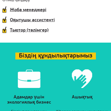
Өтініш қалдыру
Жоба менеджері
Оқытушы ассистенті
Тьютор (тәлімгер)
Біздің құндылықтарымыз
Адамдар үшін
Ашықтық
экологиялық бизнес