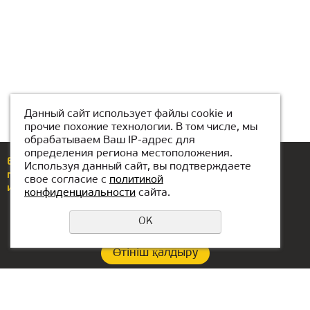
Данный сайт использует файлы cookie и
прочие похожие технологии. В том числе, мы
обрабатываем Ваш IP-адрес для
определения региона местоположения.
Еcли у вас возникли вопросы или предложения,
Используя данный сайт, вы подтверждаете
позвоните по номеру
+7(771)425-86-37
свое согласие с
политикой
или напишите нам
almaty@kiber-one.com
конфиденциальности
сайта.
OK
Өтініш қалдыру
Құпиялылық саясаты