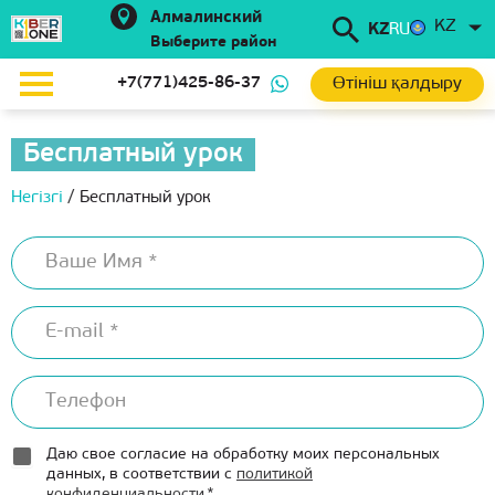
Алмалинский
KZ
KZ
RU
Выберите район
Өтініш қалдыру
+7(771)425-86-37
Бесплатный урок
Негізгі
/
Бесплатный урок
Даю свое согласие на обработку моих персональных
данных, в соответствии с
политикой
конфиденциальности
*