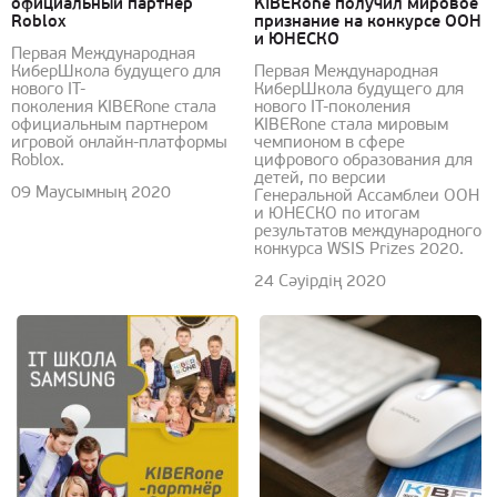
официальный партнер
KIBERone получил мировое
Roblox
признание на конкурсе ООН
и ЮНЕСКО
Первая Международная
КиберШкола будущего для
Первая Международная
нового IT-
КиберШкола будущего для
поколения KIBERone стала
нового IT-поколения
официальным партнером
KIBERone стала мировым
игровой онлайн-платформы
чемпионом в сфере
Roblox.
цифрового образования для
детей, по версии
09 Маусымның 2020
Генеральной Ассамблеи ООН
и ЮНЕСКО по итогам
результатов международного
конкурса WSIS Prizes 2020.
24 Сәуірдің 2020