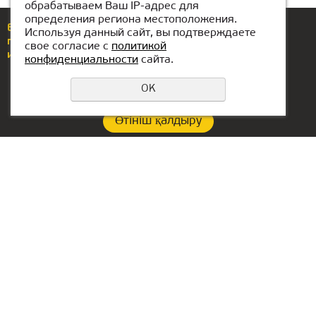
обрабатываем Ваш IP-адрес для
определения региона местоположения.
Еcли у вас возникли вопросы или предложения,
Используя данный сайт, вы подтверждаете
позвоните по номеру
+7(771)425-86-37
свое согласие с
политикой
или напишите нам
almaty@kiber-one.com
конфиденциальности
сайта.
OK
Өтініш қалдыру
Құпиялылық саясаты
Контакты:
Офис в Сербии:
+7(771)425-86-37
Aleksandra Stamboliskog
13a
almaty@kiber-one.com
Belgrade, Serbia
Локации в Алматы
Офис в ОАЭ:
Lake Tower, Mazaya
Business Center AA1, floor