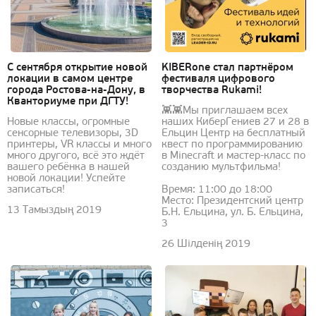
С сентября открытие новой
KIBERone стал партнёром
локации в самом центре
фестиваля цифрового
города Ростова-на-Дону, в
творчества Rukami!
Кванториуме при ДГТУ!
👾👾Мы приглашаем всех
Новые классы, огромные
наших КиберГениев 27 и 28 в
сенсорные телевизоры, 3D
Ельцин Центр на бесплатный
принтеры, VR классы и много
квест по программированию
много другого, всё это ждёт
в Minecraft и мастер-класс по
вашего ребёнка в нашей
созданию мультфильма!
новой локации! Успейте
записаться!
Время: 11:00 до 18:00
Место: Президентский центр
13 Тамыздың 2019
Б.Н. Ельцина, ул. Б. Ельцина,
3
26 Шілденің 2019