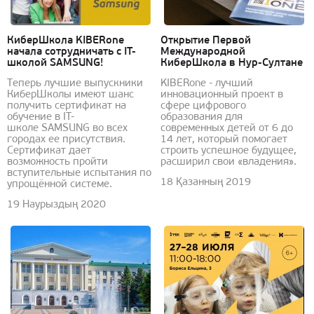
КиберШкола KIBERone
Открытие Первой
начала сотрудничать с IT-
Международной
школой SAMSUNG!
КиберШкола в Нур-Султане
Теперь лучшие выпускники
KIBERone - лучший
КиберШколы имеют шанс
инновационный проект в
получить сертификат на
сфере цифрового
обучение в IT-
образования для
школе SAMSUNG во всех
современных детей от 6 до
городах ее присутствия.
14 лет, который помогает
Сертификат дает
строить успешное будущее,
возможность пройти
расширил свои «владения».
вступительные испытания по
18 Қазанның 2019
упрощённой системе.
19 Наурыздың 2020