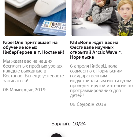
KiberOne приглашает на
KIBERone ждет вас на
обучение юных
Фестивале научных
КиберГероев в г. Костанай!
открытий Arctic Wave г.
Норильска
Мы ждем вас на наших
бесплатных пробных уроках
6 апреля КиберШкола
каждые выходные в
совместно с Норильским
Костанае. Вы еще успеваете
государственным
записаться!
индустриальным институтом
проведет крутой интенсив по
06 Мамырдың 2019
программированию для
детей!
05 Сәуірдің 2019
Барлығы 10/24