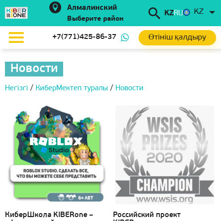
Алмалинский
KZ
KZ
RU
Выберите район
Өтініш қалдыру
+7(771)425-86-37
Новости
Негізгі
/
КиберМектеп туралы
/
Новости
КиберШкола KIBERone –
Российский проект