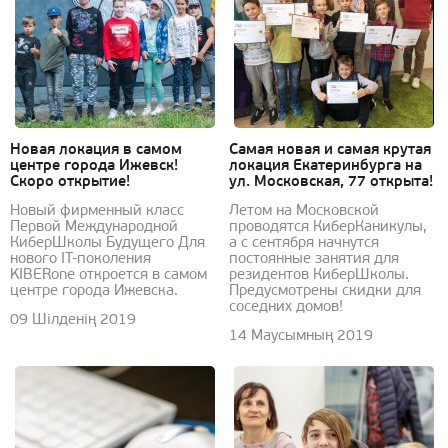
Новая локация в самом
Самая новая и самая крутая
центре города Ижевск!
локация Екатеринбурга на
Скоро открытие!
ул. Московская, 77 открыта!
Новый фирменный класс
Летом на Московской
Первой Международной
проводятся КиберКаникулы,
КиберШколы Будущего Для
а с сентября начнутся
нового IT-поколения
постоянные занятия для
KIBERone откроется в самом
резидентов КиберШколы.
центре города Ижевска.
Предусмотрены скидки для
соседних домов!
09 Шілденің 2019
14 Маусымның 2019