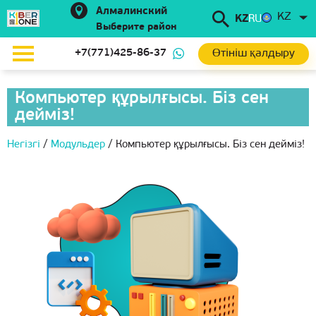
Алмалинский
KZ
KZ
RU
Выберите район
Өтініш қалдыру
+7(771)425-86-37
Компьютер құрылғысы. Біз сен
дейміз!
Негізгі
/
Модульдер
/
Компьютер құрылғысы. Біз сен дейміз!