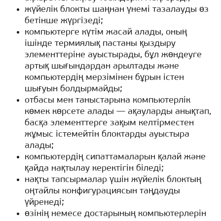
жүйелік блокты шаңнан үнемі тазалауды өз
бетінше жүргізеді;
компьютерге күтім жасай алады, оның
ішінде термиялық пастаны қыздыру
элементтеріне ауыстырады, бұл жөндеуге
артық шығындардан арылтады және
компьютердің мерзімінен бұрын істен
шығуын болдырмайды;
отбасы мен таныстарына компьютерлік
көмек көрсете алады — ақауларды анықтап,
басқа элементтерге зақым келтірместен
жұмыс істемейтін блоктарды ауыстыра
алады;
компьютердің сипаттамаларын қалай және
қайда нақтылау керектігін біледі;
нақты тапсырмалар үшін жүйелік блоктың
оңтайлы конфигурациясын таңдауды
үйренеді;
өзінің немесе достарының компьютерлерін