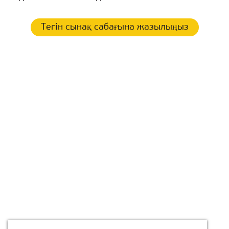
Тегін сынақ сабағына жазылыңыз