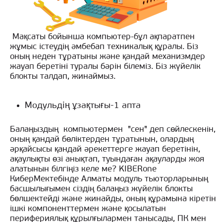
Мақсаты бойынша компьютер-бұл ақпаратпен
жұмыс істеудің әмбебап техникалық құралы. Біз
оның неден тұратыны және қандай механизмдер
жауап беретіні туралы бәрін білеміз. Біз жүйелік
блокты талдап, жинаймыз.
Модульдің ұзақтығы-1 апта
Балаңыздың компьютермен "сен" деп сөйлескенін,
оның қандай бөліктерден тұратынын, олардың
әрқайсысы қандай әрекеттерге жауап беретінін,
ақаулықты өзі анықтап, туындаған ақауларды жоя
алатынын білгіңіз келе ме? KIBERone
КиберМектебінде Алматы модуль тьюторларының
басшылығымен сіздің балаңыз жүйелік блокты
бөлшектейді және жинайды, оның құрамына кіретін
ішкі компоненттермен және қосылатын
перифериялық құрылғылармен танысады, ПК мен