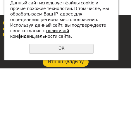
Данный сайт использует файлы cookie и
прочие похожие технологии. В том числе, мы
обрабатываем Ваш IP-адрес для
определения региона местоположения.
Еcли у вас возникли вопросы или предложения,
Используя данный сайт, вы подтверждаете
позвоните по номеру
+7(771)425-86-37
свое согласие с
политикой
или напишите нам
almaty@kiber-one.com
конфиденциальности
сайта.
OK
Өтініш қалдыру
Құпиялылық саясаты
Контакты:
Офис в Сербии:
+7(771)425-86-37
Aleksandra Stamboliskog
13a
almaty@kiber-one.com
Belgrade, Serbia
Локации в Алматы
Офис в ОАЭ: