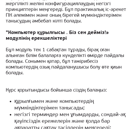
жергілікті желіні конфигурациялаудың негізгі
принциптерін меңгереді. Бұл практикалық іс-әрекет
ПК әлемімен және оның бірегей мүмкіндіктерімен
танысудың әмбебап кілті болады.
"Компьютер құрылғысы . Біз сен дейміз!»
модулінің ерекшеліктері
Бұл модуль тек 1 сабақтан тұрады, бірақ оған
алынған білім балаларға күнделікті өмірде пайдалы
болады. Сонымен қатар, бұл тәжірибесіз
компьютердің озық пайдаланушысы болу өте қиын
болады.
Курс қорытындысы бойынша сіздің балаңыз:
құрылғымен және компьютердің
мүмкіндіктерімен танысады;
негізгі терминдер мен ұғымдарды, сондай-ақ
қауіпсіздік ережелерін және қолда бар
ақпаратты сақтау тәсілдерін меңгереді;