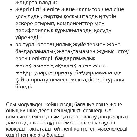
жаңарта алады;
жергілікті желіге және ғаламтор желісіне
қосылуды, сыртқы қосқыштардың түрін
ескере отырып, компоненттер мен
перифериялық құрылғыларды қосуды
үйренеді;
әр түрлі операциялық жүйелермен және
бағдарламалық жасақтамамен жұмыс істеу
ерекшеліктері, бағдарламалық
жасақтаманың ақаулықтарын жою,
жаңартуларды орнату, бағдарламаларды
қайта орнату немесе жою әдістері туралы
біледі.
Осы модульден кейін сіздің балаңыз өзіне және
оның күшіне деген сенімділікті сезінеді. Ол
компьютермен қарым-қатынас жасау дағдыларын
дамытады және дұрыс емес нәрсе жасаудан
қорқуды тоқтатады, өйткені көптеген мәселелерді
өздігінен жоюға болады.