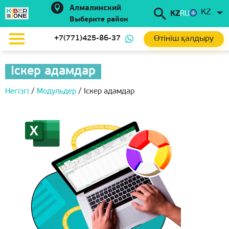
Алмалинский
KZ
KZ
RU
Выберите район
Өтініш қалдыру
+7(771)425-86-37
Іскер адамдар
Негізгі
/
Модульдер
/
Іскер адамдар