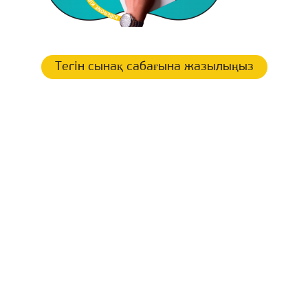
Тегін сынақ сабағына жазылыңыз