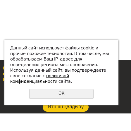
Данный сайт использует файлы cookie и
прочие похожие технологии. В том числе, мы
обрабатываем Ваш IP-адрес для
определения региона местоположения.
Еcли у вас возникли вопросы или предложения,
Используя данный сайт, вы подтверждаете
позвоните по номеру
+7(771)425-86-37
свое согласие с
политикой
или напишите нам
almaty@kiber-one.com
конфиденциальности
сайта.
OK
Өтініш қалдыру
Құпиялылық саясаты