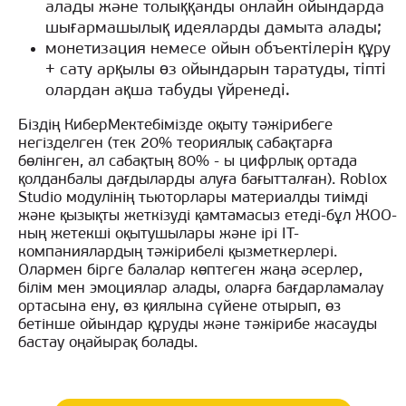
алады және толыққанды онлайн ойындарда
шығармашылық идеяларды дамыта алады;
монетизация немесе ойын объектілерін құру
+ сату арқылы өз ойындарын таратуды, тіпті
олардан ақша табуды үйренеді.
Біздің КиберМектебімізде оқыту тәжірибеге
негізделген (тек 20% теориялық сабақтарға
бөлінген, ал сабақтың 80% - ы цифрлық ортада
қолданбалы дағдыларды алуға бағытталған). Roblox
Studio модулінің тьюторлары материалды тиімді
және қызықты жеткізуді қамтамасыз етеді-бұл ЖОО-
ның жетекші оқытушылары және ірі IT-
компаниялардың тәжірибелі қызметкерлері.
Олармен бірге балалар көптеген жаңа әсерлер,
білім мен эмоциялар алады, оларға бағдарламалау
ортасына ену, өз қиялына сүйене отырып, өз
бетінше ойындар құруды және тәжірибе жасауды
бастау оңайырақ болады.