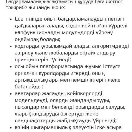
бағдарламалық жасақтамасын құруда баға жетпес
тәжірибе жинайды және:
Lua тілінде ойын бағдарламалаудың негізгі
дағдыларын алады, содан кейін оған күрделі
көпфункционалды модульдерді үйрену
оңайырақ болады;
кодтарды құрылымдай алады, алгоритмдерді
әзірлеу және жобаларды оңтайландыру
принциптерін түсінеді;
осы ойын платформасында жұмыс істеуге
арналған құралдарды игереді, оның
артықшылықтары мен кемшіліктерін жеке
бағалайды;
аватарлар жасауды, кейіпкерлерді
модельдеуді, оларды жандандыруды,
нысандар мен белсенді орындарды салуды,
жарықтандыруды өзгертуді және
ландшафттарды жабдықтауды үйренеді;
өзінің шығармашылық әлеуетін іске асыра