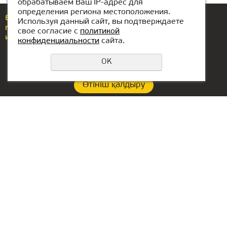
обрабатываем Ваш IP-адрес для
определения региона местоположения.
Еcли у вас возникли вопросы или предложения,
Используя данный сайт, вы подтверждаете
позвоните по номеру
+7(771)425-86-37
свое согласие с
политикой
или напишите нам
almaty@kiber-one.com
конфиденциальности
сайта.
OK
Өтініш қалдыру
Құпиялылық саясаты
Контакты:
Офис в Сербии:
+7(771)425-86-37
Aleksandra Stamboliskog
13a
almaty@kiber-one.com
Belgrade, Serbia
Локации в Алматы
Офис в ОАЭ:
Lake Tower, Mazaya
Business Center AA1, floor
36