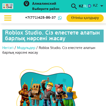
Алмалинский
KZ
KZ
RU
Выберите район
Өтініш қалдыру
+7(771)425-86-37
Roblox Studio. Сіз елестете алатын
барлық нәрсені жасау
Негізгі
/
Модульдер
/
Roblox Studio. Сіз елестете алатын
барлық нәрсені жасау