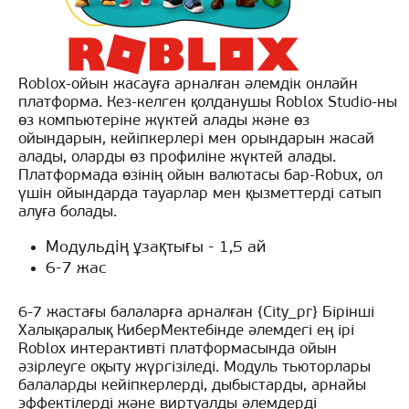
Roblox-ойын жасауға арналған әлемдік онлайн
платформа. Кез-келген қолданушы Roblox Studio-ны
өз компьютеріне жүктей алады және өз
ойындарын, кейіпкерлері мен орындарын жасай
алады, оларды өз профиліне жүктей алады.
Платформада өзінің ойын валютасы бар-Robux, ол
үшін ойындарда тауарлар мен қызметтерді сатып
алуға болады.
Модульдің ұзақтығы - 1,5 ай
6-7 жас
6-7 жастағы балаларға арналған {City_pr} Бірінші
Халықаралық КиберМектебінде әлемдегі ең ірі
Roblox интерактивті платформасында ойын
әзірлеуге оқыту жүргізіледі. Модуль тьюторлары
балаларды кейіпкерлерді, дыбыстарды, арнайы
эффектілерді және виртуалды әлемдерді