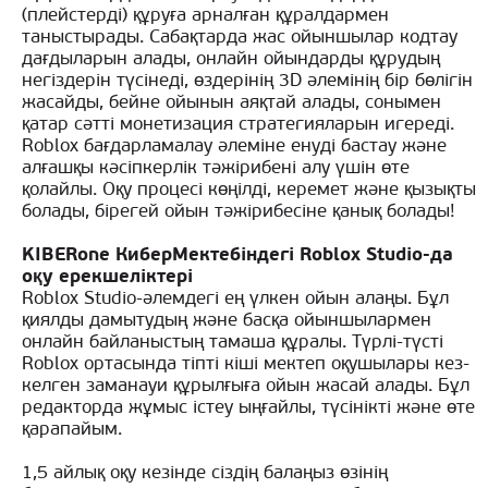
(плейстерді) құруға арналған құралдармен
таныстырады. Сабақтарда жас ойыншылар кодтау
дағдыларын алады, онлайн ойындарды құрудың
негіздерін түсінеді, өздерінің 3D әлемінің бір бөлігін
жасайды, бейне ойынын аяқтай алады, сонымен
қатар сәтті монетизация стратегияларын игереді.
Roblox бағдарламалау әлеміне енуді бастау және
алғашқы кәсіпкерлік тәжірибені алу үшін өте
қолайлы. Оқу процесі көңілді, керемет және қызықты
болады, бірегей ойын тәжірибесіне қанық болады!
KIBERone КиберМектебіндегі Roblox Studio-да
оқу ерекшеліктері
Roblox Studio-әлемдегі ең үлкен ойын алаңы. Бұл
қиялды дамытудың және басқа ойыншылармен
онлайн байланыстың тамаша құралы. Түрлі-түсті
Roblox ортасында тіпті кіші мектеп оқушылары кез-
келген заманауи құрылғыға ойын жасай алады. Бұл
редакторда жұмыс істеу ыңғайлы, түсінікті және өте
қарапайым.
1,5 айлық оқу кезінде сіздің балаңыз өзінің