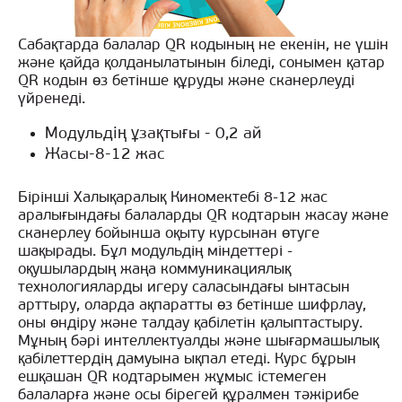
Сабақтарда балалар QR кодының не екенін, не үшін
және қайда қолданылатынын біледі, сонымен қатар
QR кодын өз бетінше құруды және сканерлеуді
үйренеді.
Модульдің ұзақтығы - 0,2 ай
Жасы-8-12 жас
Бірінші Халықаралық Киномектебі 8-12 жас
аралығындағы балаларды QR кодтарын жасау және
сканерлеу бойынша оқыту курсынан өтуге
шақырады. Бұл модульдің міндеттері -
оқушылардың жаңа коммуникациялық
технологияларды игеру саласындағы ынтасын
арттыру, оларда ақпаратты өз бетінше шифрлау,
оны өндіру және талдау қабілетін қалыптастыру.
Мұның бәрі интеллектуалды және шығармашылық
қабілеттердің дамуына ықпал етеді. Курс бұрын
ешқашан QR кодтарымен жұмыс істемеген
балаларға және осы бірегей құралмен тәжірибе