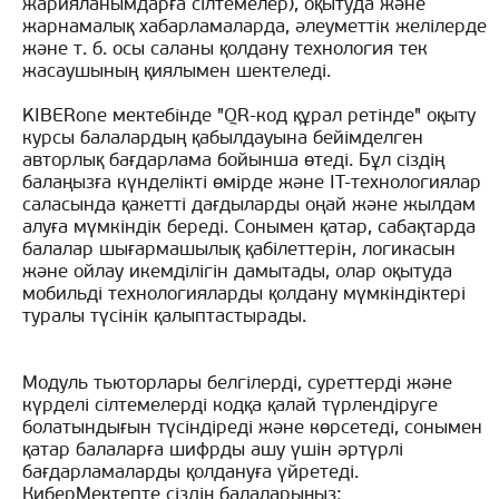
жарияланымдарға сілтемелер), оқытуда және
жарнамалық хабарламаларда, әлеуметтік желілерде
және т. б. осы саланы қолдану технология тек
жасаушының қиялымен шектеледі.
KIBERone мектебінде "QR-код құрал ретінде" оқыту
курсы балалардың қабылдауына бейімделген
авторлық бағдарлама бойынша өтеді. Бұл сіздің
балаңызға күнделікті өмірде және IT-технологиялар
саласында қажетті дағдыларды оңай және жылдам
алуға мүмкіндік береді. Сонымен қатар, сабақтарда
балалар шығармашылық қабілеттерін, логикасын
және ойлау икемділігін дамытады, олар оқытуда
мобильді технологияларды қолдану мүмкіндіктері
туралы түсінік қалыптастырады.
Модуль тьюторлары белгілерді, суреттерді және
күрделі сілтемелерді кодқа қалай түрлендіруге
болатындығын түсіндіреді және көрсетеді, сонымен
қатар балаларға шифрды ашу үшін әртүрлі
бағдарламаларды қолдануға үйретеді.
КиберМектепте сіздің балаларыңыз: