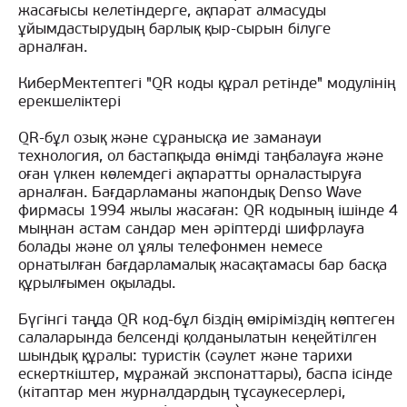
жасағысы келетіндерге, ақпарат алмасуды
ұйымдастырудың барлық қыр-сырын білуге
арналған.
КиберМектептегі "QR коды құрал ретінде" модулінің
ерекшеліктері
QR-бұл озық және сұранысқа ие заманауи
технология, ол бастапқыда өнімді таңбалауға және
оған үлкен көлемдегі ақпаратты орналастыруға
арналған. Бағдарламаны жапондық Denso Wave
фирмасы 1994 жылы жасаған: QR кодының ішінде 4
мыңнан астам сандар мен әріптерді шифрлауға
болады және ол ұялы телефонмен немесе
орнатылған бағдарламалық жасақтамасы бар басқа
құрылғымен оқылады.
Бүгінгі таңда QR код-бұл біздің өміріміздің көптеген
салаларында белсенді қолданылатын кеңейтілген
шындық құралы: туристік (сәулет және тарихи
ескерткіштер, мұражай экспонаттары), баспа ісінде
(кітаптар мен журналдардың тұсаукесерлері,