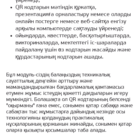
үйренеді;
QR кодтарын мәтіндік құжатқа,
презентацияға орналастыру немесе оларды
онлайн постерге немесе веб-сайтқа енгізу
арқылы компьютерде сақтауды үйренеді;
ойындарда, квесттерде, басқатырғыштарда,
викториналарда, мектептегі іс-шараларда
пайдалану үшін өз кодтарын жасайды және
құрдастарының кодтарын ашады.
Бұл модуль-сіздің балаңыздың техникалық
сауаттылық деңгейін арттыру және
мамандандырылған бағдарламалық қамтамасыз
етумен жұмыс істеудің қажетті дағдыларын игеру
мүмкіндігі. Болашақта ол QR кодтарының белсенді
"оқырманы" ғана емес, сонымен қатар сабаққа және
сабақтан тыс жұмыстарға дайындық кезінде осы
технологияны қолданудың практикалық
нұсқаларының қоржынын жинайды, сонымен қатар
оларға қызықты қосымшалар таба алады.