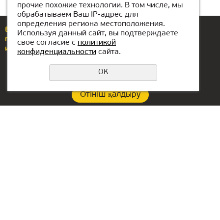
прочие похожие технологии. В том числе, мы
обрабатываем Ваш IP-адрес для
определения региона местоположения.
Еcли у вас возникли вопросы или предложения,
Используя данный сайт, вы подтверждаете
позвоните по номеру
+7(771)425-86-37
свое согласие с
политикой
или напишите нам
almaty@kiber-one.com
конфиденциальности
сайта.
OK
Өтініш қалдыру
Құпиялылық саясаты
Контакты:
Офис в Сербии:
+7(771)425-86-37
Aleksandra Stamboliskog
13a
almaty@kiber-one.com
Belgrade, Serbia
Локации в Алматы
Офис в ОАЭ:
Lake Tower, Mazaya