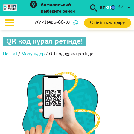
Алмалинский
KZ
KZ
RU
Выберите район
Өтініш қалдыру
+7(771)425-86-37
QR код құрал ретінде!
Негізгі
/
Модульдер
/
QR код құрал ретінде!