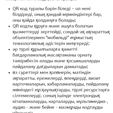
QR код туралы бәрін біледі – ол нені
білдіреді, оның қандай мүмкіндіктері бар,
оны қайда қолдануға болады;
QR кодты құруға және ашуға болатын
қызметтерді зерттейді, сондай-ақ ақпараттық
объектілермен "мобильді" жұмыстың
технологиялық әдістерін меңгереді;
әр түрлі құрылғыларға қажетті
бағдарламалық жасақтаманы орнату
тәжірибесін алады және қосымшаларды
пайдалану дағдыларын дамытады;
өз суреттері мен қолөнерін, мәтіндік
ақпаратты, ережелерді, өлеңдерді, визит
карточкаларын, хабарламаларды, пайдалану
жөніндегі нұсқаулықтарды, түрлі ресурстарға
сілтемелерді, соның ішінде электрондық
кітапханаларды, карталарды, мультимедиа-,
аудио - және бейне - мазмұнды кодтауды