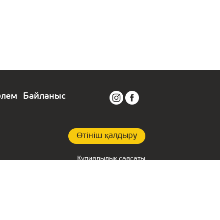
өлем
Байланыс
Өтініш қалдыру
Құпиялылық саясаты