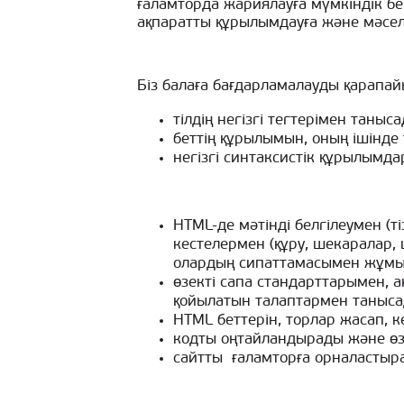
ғаламторда жариялауға мүмкіндік бер
ақпаратты құрылымдауға және мәселе
Біз балаға бағдарламалауды қарапай
тілдің негізгі тегтерімен таныса
беттің құрылымын, оның ішінде 
негізгі синтаксистік құрылымда
HTML-де мәтінді белгілеумен (
кестелермен (құру, шекаралар, 
олардың сипаттамасымен жұмы
өзекті сапа стандарттарымен, 
қойылатын талаптармен таныса
HTML беттерін, торлар жасап, к
кодты оңтайландырады және өз
сайтты ғаламторға орналастыр