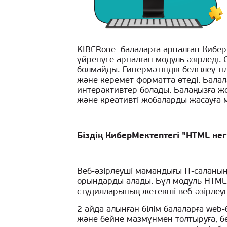
KIBERone балаларға арналған КиберМ
үйренуге арналған модуль әзірледі.
болмайды. Гипермәтіндік белгілеу т
және керемет форматта өтеді. Бала
интерактивтер болады. Балаңызға жо
және креативті жобаларды жасауға мү
Біздің КиберМектептегі "HTML нег
Веб-әзірлеуші мамандығы IT-саланы
орындарды алады. Бұл модуль HTML т
студияларының жетекші веб-әзірлеуш
2 айда алынған білім балаларға web
және бейне мазмұнмен толтыруға, бе