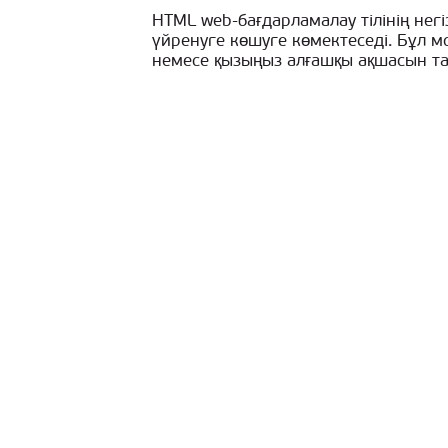
HTML web-бағдарламалау тілінің нег
үйренуге көшуге көмектеседі. Бұл м
немесе қызыңыз алғашқы ақшасын та