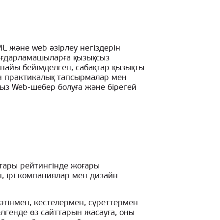
L және web әзірлеу негіздерін
бағдарламашыларға қызықсыз
найы бейімделген, сабақтар қызықты
ен практикалық тапсырмалар мен
ғыз Web-шебер болуға және бірегей
қтары рейтингінде жоғары
н, ірі компаниялар мен дизайн
мәтінмен, кестелермен, суреттермен
лгенде өз сайттарын жасауға, оны