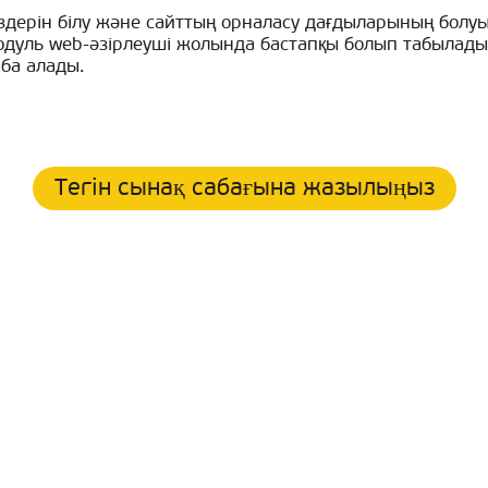
іздерін білу және сайттың орналасу дағдыларының болу
одуль web-әзірлеуші жолында бастапқы болып табылады,
ба алады.
Тегін сынақ сабағына жазылыңыз