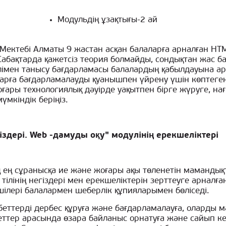
Модульдің ұзақтығы-2 ай
ектебі Алматы 9 жастан асқан балаларға арналған HTM
 Сабақтарда қажетсіз теория болмайды, сондықтан жас 
ілімен танысу бағдарламасы балалардың қабылдауына ар
ларға бағдарламалауды қуанышпен үйрену үшін көптег
ғары технологиялық дәуірде уақытпен бірге жүруге, на
мкіндік беріңіз.
іздері. Web -дамуды оқу" модулінің ерекшеліктері
ң ең сұранысқа ие және жоғары ақы төленетін маманды
ілінің негіздері мен ерекшеліктерін зерттеуге арналға
ілері балалармен шеберлік құпияларымен бөліседі.
-беттерді дербес құруға және бағдарламалауға, оларды 
ттер арасында өзара байланыс орнатуға және сайып ке