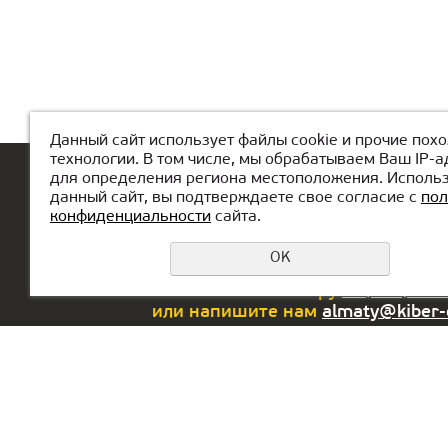
Данный сайт использует файлы cookie и прочие пох
технологии. В том числе, мы обрабатываем Ваш IP-а
для определения региона местоположения. Исполь
Басты
КиберМектеп туралы
Дем
данный сайт, вы подтверждаете свое согласие с
пол
конфиденциальности
сайта.
OK
Еcли у вас возникли вопросы или
позвоните по номеру
+7(771)425
или напишите нам
almaty@kiber
Офис в РФ:
Офис в ОАЭ:
г. Екатеринбург,
Lake Tower,
ул. Сакко и
Mazaya