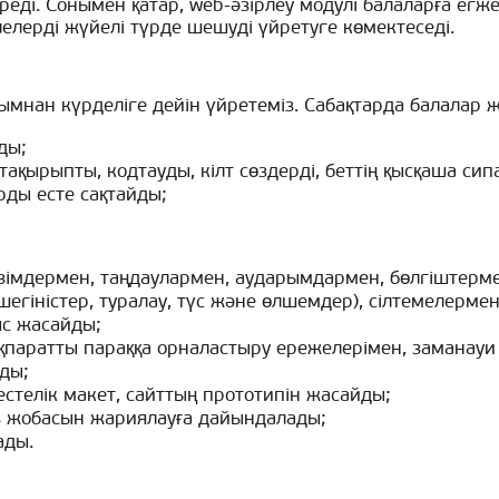
еді. Сонымен қатар, web-әзірлеу модулі балаларға егже
лерді жүйелі түрде шешуді үйретуге көмектеседі.
ымнан күрделіге дейін үйретеміз. Сабақтарда балалар
ды;
тақырыпты, кодтауды, кілт сөздерді, беттің қысқаша сип
рды есте сақтайды;
тізімдермен, таңдаулармен, аударымдармен, бөлгіштерм
шегіністер, туралау, түс және өлшемдер), сілтемелерме
с жасайды;
ақпаратты параққа орналастыру ережелерімен, заманауи
ды;
естелік макет, сайттың прототипін жасайды;
 жобасын жариялауға дайындалады;
ады.