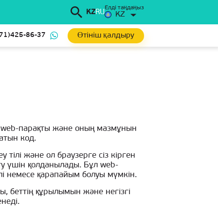
Елді таңдаңыз
KZ
RU
KZ
Өтініш қалдыру
71)425-86-37
л web-парақты және оның мазмұнын
атын код.
у тілі және ол браузерге сіз кірген
йту үшін қолданылады. Бұл web-
і немесе қарапайым болуы мүмкін.
ды, беттің құрылымын және негізгі
неді.