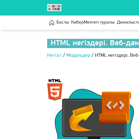
Басты
КиберМектеп туралы
Демалыст
HTML негіздері. Веб-да
Негізгі
/
Модульдер
/
HTML негіздері. Веб