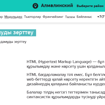
Алмалинский
Выберите район
ар
Модульдер
Тьюторлар
Франчайзинг
Байланыс
+7(7
Төлем
муды зерттеу
-дамуды зерттеу
HTML (Hypertext Markup Language) — бұ
құрылымдау және көрсету үшін қолданыл
HTML бағдарламалау тілі емес. Бұл белгіле
web-беттерді қалай көрсету керектігін а
дизайнердің қалауына байланысты күрдел
Балалар тілдің негізгі тегтерімен таныса
синтаксистік құрылымдарды түсінуді үйре