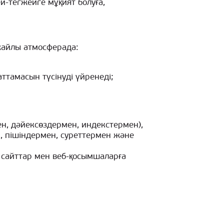
й-тегжейге мұқият болуға,
 жайлы атмосферада:
аттамасын түсінуді үйренеді;
ен, дәйексөздермен, индекстермен),
н, пішіндермен, суреттермен және
 сайттар мен веб-қосымшаларға