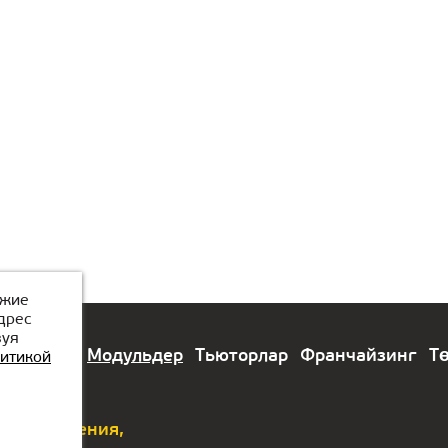
ожие
дрес
зуя
алыстар
Модульдер
Тьюторлар
Франчайзинг
Т
итикой
 предложения,