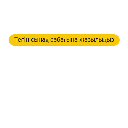
Тегін сынақ сабағына жазылыңыз