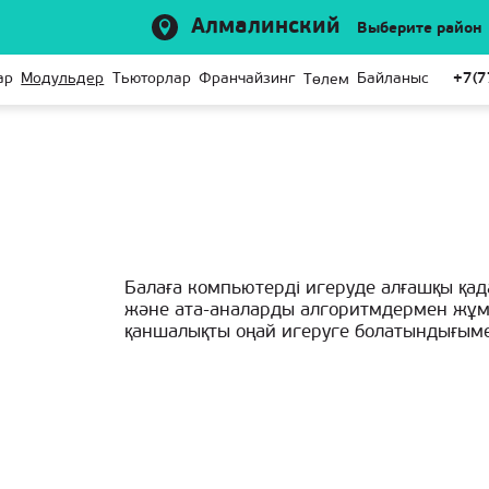
Алмалинский
Выберите район
ар
Модульдер
Тьюторлар
Франчайзинг
Байланыс
+7(7
Төлем
Балаға компьютерді игеруде алғашқы қад
және ата-аналарды алгоритмдермен жұмыс
қаншалықты оңай игеруге болатындығыме