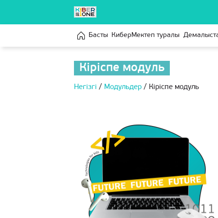
Басты
КиберМектеп туралы
Демалыст
Кіріспе модуль
Негізгі
/
Модульдер
/
Кіріспе модуль