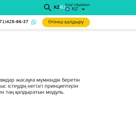
Елді таңдаңыз
KZ
RU
KZ
Өтініш қалдыру
71)425-86-37
амдар жасауға мүмкіндік беретін
 істеудің негізгі принциптерін
н таң қалдыратын модуль.