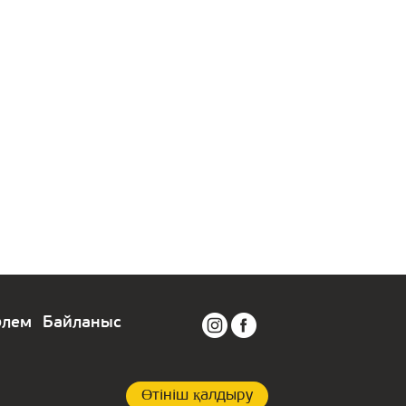
өлем
Байланыс
Өтініш қалдыру