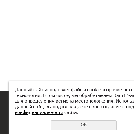
Данный сайт использует файлы cookie и прочие пох
технологии. В том числе, мы обрабатываем Ваш IP-а
для определения региона местоположения. Исполь
Басты
КиберМектеп туралы
Дем
данный сайт, вы подтверждаете свое согласие с
пол
конфиденциальности
сайта.
OK
Еcли у вас возникли вопросы или